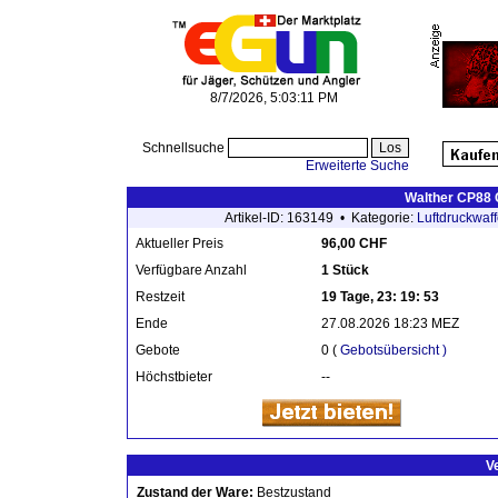
8/7/2026, 5:03:11 PM
Schnellsuche
Erweiterte Suche
Walther CP88 
Artikel-ID: 163149 • Kategorie:
Luftdruckwaf
Aktueller Preis
96,00 CHF
Verfügbare Anzahl
1 Stück
Restzeit
19 Tage, 23: 19: 53
Ende
27.08.2026 18:23 MEZ
Gebote
0 (
Gebotsübersicht )
Höchstbieter
--
V
Zustand der Ware:
Bestzustand