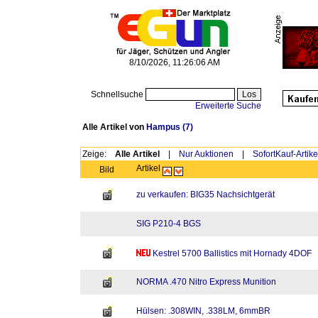
8/10/2026, 11:26:06 AM
Schnellsuche
Erweiterte Suche
Alle Artikel von
Hampus
(7)
Zeige:
Alle Artikel
|
Nur Auktionen
|
SofortKauf-Artike
Artikel
Bild
zu verkaufen: BIG35 Nachsichtgerät
SIG P210-4 BGS
Kestrel 5700 Ballistics mit Hornady 4DOF
NORMA .470 Nitro Express Munition
Hülsen: .308WIN, .338LM, 6mmBR