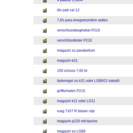
4 pakete 9,3x64
div patr cal 12
7,65 para kriegsmunition selten
verschlussfanghebel P210
verschlüssfeder P210
magazin zu parabellum
magazin k31
100 schuss 7,65 br
laderiegel zu k31 oder LG89/11 bakalit
griffschalen P210
magazin k11 oder LG11
ruag 7x57 R blaser cdp
magazin p220 mit tasche
magazin zu LG89