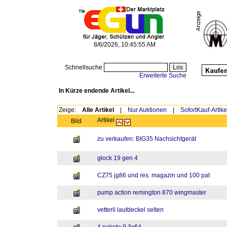
8/6/2026, 10:45:55 AM
Schnellsuche
Erweiterte Suche
In Kürze endende Artikel...
Zeige:
Alle Artikel
|
Nur Auktionen
|
SofortKauf-Artike
Artikel
Bild
zu verkaufen: BIG35 Nachsichtgerät
glock 19 gen 4
CZ75 jg86 und res. magazin und 100 pat
pump action remington 870 wingmaster
vetterli laufdeckel selten