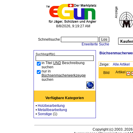
8/8/2026, 9:19:27 AM
Schnellsuche
Erweiterte Suche
Büchsenmacherwe
Suchbegriff(e)
in Titel
UND
Beschreibung
Zeige:
Alle Artikel
suchen
nur in
Artikel
Bild
Büchsenmacherwerkzeuge
suchen
Verfügbare Kategorien
•
Holzbearbeitung
•
Metallbearbeitung
•
Sonstige
(1)
Copyright (c) 2003..2026