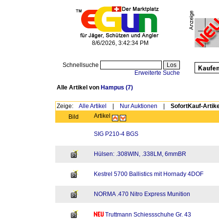
8/6/2026, 3:42:34 PM
Schnellsuche
Erweiterte Suche
Alle Artikel von
Hampus
(7)
Zeige:
Alle Artikel
|
Nur Auktionen
|
SofortKauf-Artike
Artikel
Bild
SIG P210-4 BGS
Hülsen: .308WIN, .338LM, 6mmBR
Kestrel 5700 Ballistics mit Hornady 4DOF
NORMA .470 Nitro Express Munition
Truttmann Schiessschuhe Gr. 43