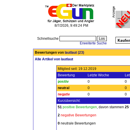
8/7/2026, 9:49:24 PM
Schnellsuche
Erweiterte Suche
Bewertungen von
lautlaut
(23)
Alle Artikel von lautlaut
Mitglied seit: 19.12.2019
Bewertung
Letzte Woche
Let
positiv
0
0
neutral
0
0
negativ
0
0
Kurzübersicht:
51
positive Bewertungen
, davon stammen
25
2
negative Bewertungen
0
neutrale Bewertungen