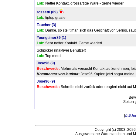
Lob:
Netter Kontakt, grossartige Ware - gerne wieder
rossetti
(69)
Lob:
tiptop grazie
Taucher
(3)
Lob:
Danke, so stellt man sich das Geschäft vor. Seriös, sa
Youngtimer89
(1)
Lob:
Sehr netter Kontakt. Gerne wieder!
Schpicker (Inaktiver Benutzer)
Lob:
Top merci
Jose96
(9)
Beschwerde:
Mehrmals versucht Kontakt aufzunehmen, leid
Kommentar von lautlaut:
Jose96 Kopiert jetzt sogar meine
Jose96
(9)
Beschwerde:
Schreibt nicht zurück oder reagiert nicht auf M
Bew
Seiten 
[
&UUml;
Copyright (c) 2003..2026
Ausgewiesene Warenzeichen und Ma