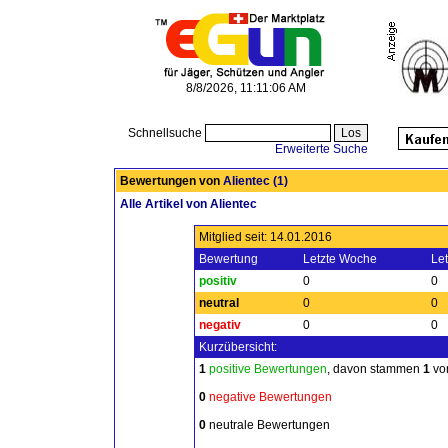
8/8/2026, 11:11:06 AM
Schnellsuche
Erweiterte Suche
Bewertungen von
Alientec
(1)
Alle Artikel von Alientec
Mitglied seit: 14.01.2016
Bewertung
Letzte Woche
Le
positiv
0
0
neutral
0
0
negativ
0
0
Kurzübersicht:
1
positive Bewertungen
, davon stammen
1
von
0
negative Bewertungen
0
neutrale Bewertungen