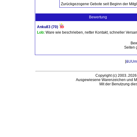
Zurückgezogene Gebote seit Beginn der Mitgl
Bewertung
Anku83
(70)
Lob:
Ware wie beschrieben, netter Kontakt, schneller Vers
Bew
Seiten 
[
&UUml;
Copyright (c) 2003..2026
Ausgewiesene Warenzeichen und Ma
Mit der Benutzung die
B