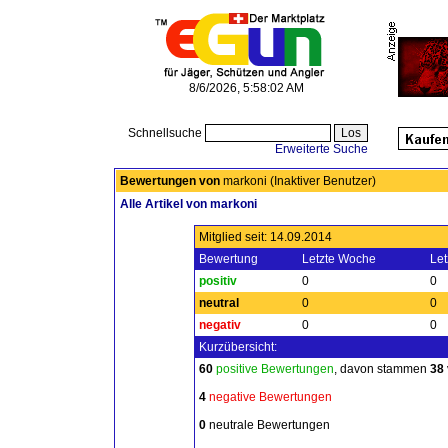
8/6/2026, 5:58:02 AM
Schnellsuche
Erweiterte Suche
Bewertungen von
markoni (Inaktiver Benutzer)
Alle Artikel von markoni
Mitglied seit: 14.09.2014
Bewertung
Letzte Woche
Let
positiv
0
0
neutral
0
0
negativ
0
0
Kurzübersicht:
60
positive Bewertungen
, davon stammen
38
4
negative Bewertungen
0
neutrale Bewertungen