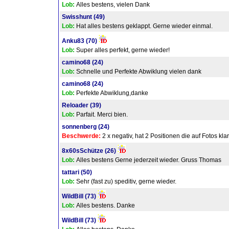
Lob:
Alles bestens, vielen Dank
Swisshunt
(49)
Lob:
Hat alles bestens geklappt. Gerne wieder einmal.
Anku83
(70)
Lob:
Super alles perfekt, gerne wieder!
camino68
(24)
Lob:
Schnelle und Perfekte Abwiklung vielen dank
camino68
(24)
Lob:
Perfekte Abwiklung,danke
Reloader
(39)
Lob:
Parfait. Merci bien.
sonnenberg
(24)
Beschwerde:
2 x negativ, hat 2 Positionen die auf Fotos klar 
8x60sSchütze
(26)
Lob:
Alles bestens Gerne jederzeit wieder. Gruss Thomas
tattari
(50)
Lob:
Sehr (fast zu) speditiv, gerne wieder.
WildBill
(73)
Lob:
Alles bestens. Danke
WildBill
(73)