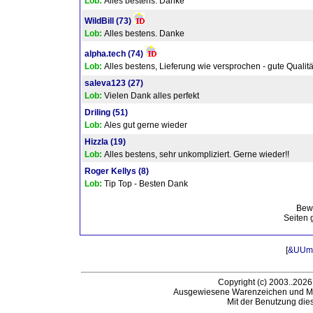
Lob:
Alles bestens. Danke
WildBill
(73)
Lob:
Alles bestens. Danke
alpha.tech
(74)
Lob:
Alles bestens, Lieferung wie versprochen - gute Qualität
saleva123
(27)
Lob:
Vielen Dank alles perfekt
Driling
(51)
Lob:
Ales gut gerne wieder
Hizzla
(19)
Lob:
Alles bestens, sehr unkompliziert. Gerne wieder!!
Roger Kellys
(8)
Lob:
Tip Top - Besten Dank
Bew
Seiten 
[
&UUml;
Copyright (c) 2003..2026
Ausgewiesene Warenzeichen und Ma
Mit der Benutzung die