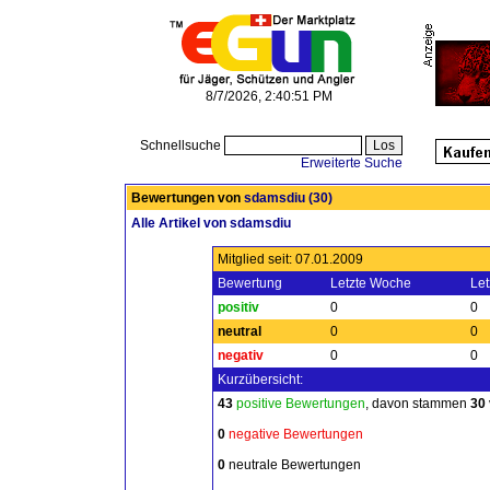
8/7/2026, 2:40:51 PM
Schnellsuche
Erweiterte Suche
Bewertungen von
sdamsdiu
(30)
Alle Artikel von sdamsdiu
Mitglied seit: 07.01.2009
Bewertung
Letzte Woche
Let
positiv
0
0
neutral
0
0
negativ
0
0
Kurzübersicht:
43
positive Bewertungen
, davon stammen
30
0
negative Bewertungen
0
neutrale Bewertungen