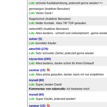
Lob:
schnele Kaufabwicklung, jederzeit gerne wieder+++
germangun (Inaktiver Benutzer)
Lob:
Vielen Dank !
Nagelschuh (Inaktiver Benutzer)
Lob:
Netter Kontakt . Alles TIP TOP gelaufen.
netsroht65 (Inaktiver Benutzer)
Lob:
Alles bestens - schnell und unkompliziert - gerne wiede
outner
(5)
Lob:
korrekter Käufer
alme500
(276)
Lob:
Sehr schneller Zahler, jederzeit gerne wieder
styxaction
(205)
Lob:
Alles bestens, danke schön für Ihren Einkauf!
sanmar
(15)
Lob:
Alles prima gelaufen, danke, kann ich nur empfehlen
mynall
(80)
Lob:
Super, besten Dank!
Kommentar von sdamsdiu:
Ich bedanke mich
mynall
(80)
Lob:
Super Käufer, jederzeit wieder!
sanmar
(15)