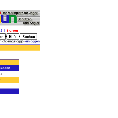
nicht eingeloggt -
einloggen
Gesamt
87
0
3