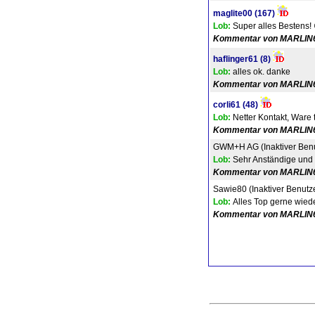
maglite00
(167)
Lob:
Super alles Bestens! 
Kommentar von MARLIN
haflinger61
(8)
Lob:
alles ok. danke
Kommentar von MARLIN
corli61
(48)
Lob:
Netter Kontakt, Ware t
Kommentar von MARLIN
GWM+H AG (Inaktiver Benu
Lob:
Sehr Anständige und 
Kommentar von MARLIN
Sawie80 (Inaktiver Benutz
Lob:
Alles Top gerne wiede
Kommentar von MARLIN