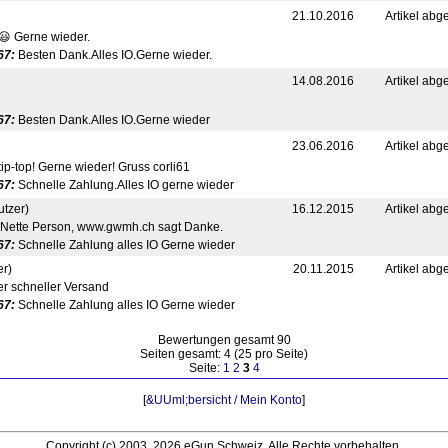
21.10.2016
Artikel abg
😃 Gerne wieder.
67:
Besten Dank.Alles IO.Gerne wieder.
14.08.2016
Artikel abg
67:
Besten Dank.Alles IO.Gerne wieder
23.06.2016
Artikel abg
ip-top! Gerne wieder! Gruss corli61
67:
Schnelle Zahlung.Alles IO gerne wieder
tzer)
16.12.2015
Artikel abg
Nette Person, www.gwmh.ch sagt Danke.
67:
Schnelle Zahlung alles IO Gerne wieder
er)
20.11.2015
Artikel abg
r schneller Versand
67:
Schnelle Zahlung alles IO Gerne wieder
Bewertungen gesamt 90
Seiten gesamt: 4 (25 pro Seite)
Seite:
1
2
3
4
[
&UUml;bersicht / Mein Konto
]
Copyright (c) 2003..2026 eGun Schweiz. Alle Rechte vorbehalten.