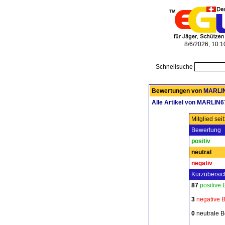
8/6/2026, 10:
Schnellsuche
Bewertungen von
MARLI
Alle Artikel von MARLIN6
Mitglied sei
Bewertung
positiv
neutral
negativ
Kurzübersich
87
positive
3
negative 
0
neutrale 