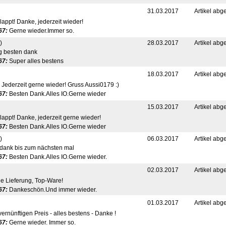
31.03.2017
Artikel abg
lappt! Danke, jederzeit wieder!
67:
Gerne wieder.Immer so.
)
28.03.2017
Artikel abg
g besten dank
67:
Super alles bestens
18.03.2017
Artikel abg
! Jederzeit gerne wieder! Gruss Aussi0179 :)
67:
Besten Dank.Alles IO.Gerne wieder
15.03.2017
Artikel abg
lappt! Danke, jederzeit gerne wieder!
67:
Besten Dank.Alles IO.Gerne wieder
)
06.03.2017
Artikel abg
 dank bis zum nächsten mal
67:
Besten Dank.Alles IO.Gerne wieder.
02.03.2017
Artikel abg
le Lieferung, Top-Ware!
67:
Dankeschön.Und immer wieder.
01.03.2017
Artikel abg
rnünftigen Preis - alles bestens - Danke !
67:
Gerne wieder. Immer so.