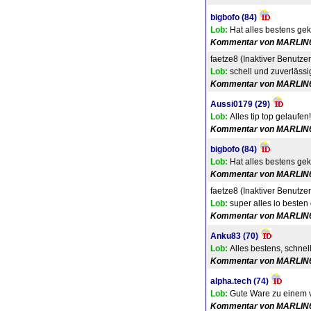
bigbofo
(84)
Lob:
Hat alles bestens gek
Kommentar von MARLIN
faetze8 (Inaktiver Benutzer
Lob:
schell und zuverlässi
Kommentar von MARLIN
Aussi0179
(29)
Lob:
Alles tip top gelaufen
Kommentar von MARLIN
bigbofo
(84)
Lob:
Hat alles bestens gek
Kommentar von MARLIN
faetze8 (Inaktiver Benutzer
Lob:
super alles io besten
Kommentar von MARLIN
Anku83
(70)
Lob:
Alles bestens, schnel
Kommentar von MARLIN
alpha.tech
(74)
Lob:
Gute Ware zu einem ve
Kommentar von MARLIN