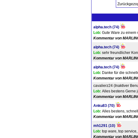
Zurückgezog
alpha.tech
(74)
Lob:
Gute Ware zu einem ve
Kommentar von MARLIN
alpha.tech
(74)
Lob:
sehr freundlicher Kon
Kommentar von MARLIN
alpha.tech
(74)
Lob:
Danke für die schnelle
Kommentar von MARLIN
cavalierz24 (Inaktiver Benu
Lob:
Alles bestens Gerne j
Kommentar von MARLIN
Anku83
(70)
Lob:
Alles bestens, schnel
Kommentar von MARLIN
mh1291
(10)
Lob:
top ware, top service
Kommentar von MARLIN