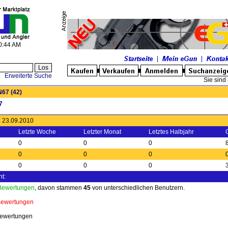
10:44 AM
Erweiterte Suche
Sie sind 
N67
(42)
7
t: 23.09.2010
Letzte Woche
Letzter Monat
Letztes Halbjahr
0
0
0
0
0
0
0
0
0
t:
 Bewertungen
, davon stammen
45
von unterschiedlichen Benutzern.
Bewertungen
Bewertungen