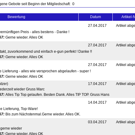
ene Gebote seit Beginn der Mitgliedschaft: 0
Bewertung
Datum
Artikel-N
27.04.2017
Artikel abg
rnünftigen Preis - alles bestens - Danke !
67:
Gerne wieder. Alles OK
27.04.2017
Artikel abg
takt, zuvorkommend und einfach e-gun perfekt ! Danke !!
67:
Gerne wieder. Alles OK
27.04.2017
Artikel abg
 Lieferung - alles wie versprochen abgelaufen - super !
67:
Gerne wieder. Alles OK
tzer)
17.04.2017
Artikel abg
ederzeit wieder Gruss Marc
67:
Alles Tip Top gelaufen. Besten Dank. Alles TIP TOP. Gruss Hans
14.04.2017
Artikel abg
le Lieferung, Top-Ware!
67:
Bis zum Nächstenmal.Gerne wieder. Alles OK.
03.04.2017
Artikel abg
, gerne wieder
67:
Gerne wieder. Alles OK