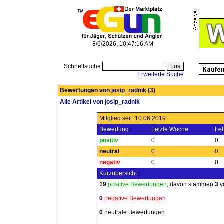
8/6/2026, 10:47:16 AM
Schnellsuche
Erweiterte Suche
Bewertungen von
josip_radnik
(3)
Alle Artikel von josip_radnik
Mitglied seit: 10.06.2019
Bewertung
Letzte Woche
Let
positiv
0
0
neutral
0
0
negativ
0
0
Kurzübersicht:
19
positive Bewertungen
, davon stammen
3
v
0
negative Bewertungen
0
neutrale Bewertungen