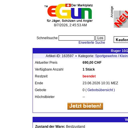
8/7/2026, 2:45:53 AM
Schnellsuche
Erweiterte Suche
Ruger 10/2
Artikel-ID: 163597 • Kategorie:
Sportgewehre
/
Klein
Aktueller Preis
690,00 CHF
Verfügbare Anzahl
1 Stück
Restzeit
beendet
Ende
23.06.2026 10:31 MEZ
Gebote
0 (
Gebotsübersicht )
Höchstbieter
--
V
Zustand der Ware:
Bestzustand