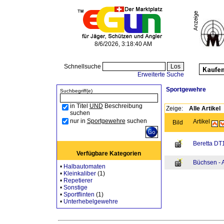
8/6/2026, 3:18:40 AM
Schnellsuche
Erweiterte Suche
Sportgewehre
Suchbegriff(e)
in Titel
UND
Beschreibung
Zeige:
Alle Artikel
suchen
nur in
Sportgewehre
suchen
Artikel
Bild
Beretta DT
Verfügbare Kategorien
Büchsen - 
•
Halbautomaten
•
Kleinkaliber
(1)
•
Repetierer
•
Sonstige
•
Sportflinten
(1)
•
Unterhebelgewehre