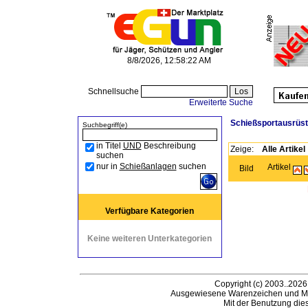
8/8/2026, 12:58:22 AM
Schnellsuche
Erweiterte Suche
Schießsportausrüs
Suchbegriff(e)
in Titel
UND
Beschreibung
Zeige:
Alle Artikel
suchen
nur in
Schießanlagen
suchen
Artikel
Bild
Verfügbare Kategorien
Keine weiteren Unterkategorien
Copyright (c) 2003..2026
Ausgewiesene Warenzeichen und Ma
Mit der Benutzung die