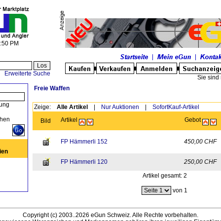
5:50 PM
Erweiterte Suche
Sie sind 
Freie Waffen
ung
Zeige:
Alle Artikel
|
Nur Auktionen
|
SofortKauf-Artikel
hen
Artikel
Gebot
Bild
FP Hämmerli 152
450,00 CHF
ien
FP Hämmerli 120
250,00 CHF
Artikel gesamt: 2
von 1
Copyright (c) 2003..2026 eGun Schweiz. Alle Rechte vorbehalten.