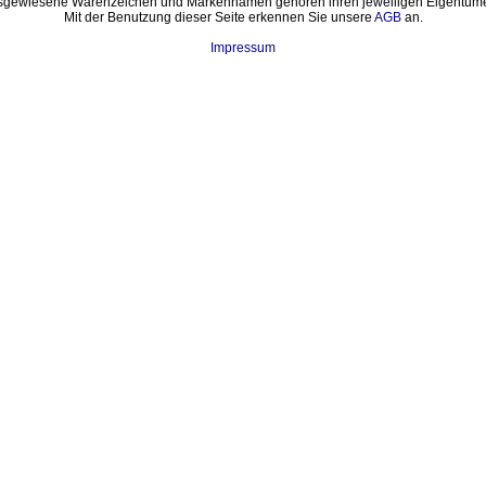
sgewiesene Warenzeichen und Markennamen gehören ihren jeweiligen Eigentüme
Mit der Benutzung dieser Seite erkennen Sie unsere
AGB
an.
Impressum
Benutzer online: 25