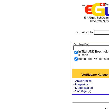
8/6/2026, 3:0
Schnellsuche
Suchbegriff(e)
in Titel
UND
Beschreib
suchen
nur in
Freie Waffen
suc
Verfügbare Kategor
•
Abwehrmittel
•
Magazine
•
Modellwaffen
•
Sonstige
(2)