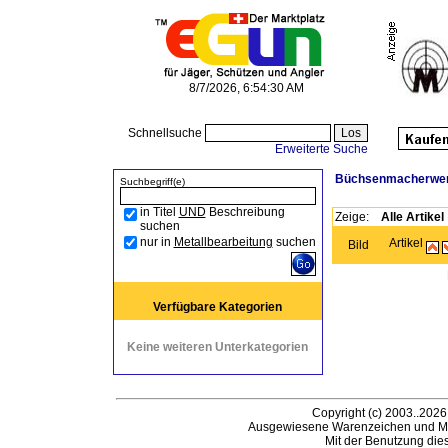
8/7/2026, 6:54:30 AM
Schnellsuche
Erweiterte Suche
Büchsenmacherwe
Suchbegriff(e)
in Titel
UND
Beschreibung
Zeige:
Alle Artikel
suchen
nur in
Metallbearbeitung
suchen
Artikel
Bild
Verfügbare Kategorien
Keine weiteren Unterkategorien
Copyright (c) 2003..2026
Ausgewiesene Warenzeichen und Ma
Mit der Benutzung die