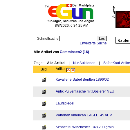
8/8/2026, 6:34:25 AM
Schnellsuche
Erweiterte Suche
Alle Artikel von
Comminaco2
(16)
Zeige:
Alle Artikel
|
Nur Auktionen
|
SofortKauf-Artike
Artikel
Bild
Kavallerie Säbel Beritten 1896/02
Antik Pulverflasche mit Dosierer NEU
Laufspiegel
Patronen American EAGLE .45 ACP
Schachtel Winchester .348 200 grain