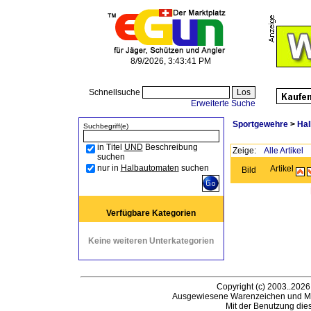
8/9/2026, 3:43:41 PM
Schnellsuche
Erweiterte Suche
Sportgewehre
>
Hal
Suchbegriff(e)
in Titel
UND
Beschreibung
Zeige:
Alle Artikel
suchen
nur in
Halbautomaten
suchen
Artikel
Bild
Verfügbare Kategorien
Keine weiteren Unterkategorien
Copyright (c) 2003..2026
Ausgewiesene Warenzeichen und Ma
Mit der Benutzung die