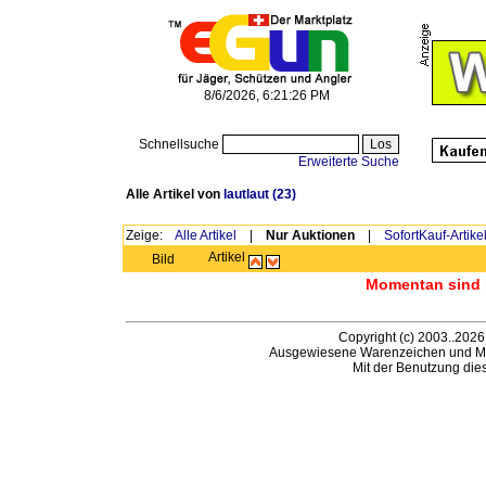
8/6/2026, 6:21:26 PM
Schnellsuche
Erweiterte Suche
Alle Artikel von
lautlaut
(23)
Zeige:
Alle Artikel
|
Nur Auktionen
|
SofortKauf-Artike
Artikel
Bild
Momentan sind h
Copyright (c) 2003..2026
Ausgewiesene Warenzeichen und Ma
Mit der Benutzung die
B