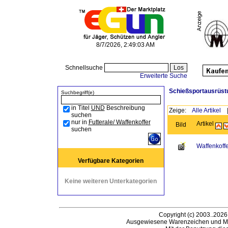
8/7/2026, 2:49:03 AM
Schnellsuche
Erweiterte Suche
Schießsportausrüst
Suchbegriff(e)
in Titel
UND
Beschreibung
Zeige:
Alle Artikel
suchen
nur in
Futterale/ Waffenkoffer
Artikel
Bild
suchen
Waffenkoffe
Verfügbare Kategorien
Keine weiteren Unterkategorien
Copyright (c) 2003..2026
Ausgewiesene Warenzeichen und Ma