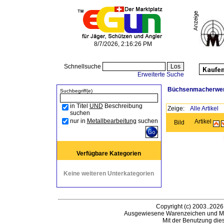
8/7/2026, 2:16:26 PM
Schnellsuche
Erweiterte Suche
Büchsenmacherwe
Suchbegriff(e)
in Titel
UND
Beschreibung
Zeige:
Alle Artikel
suchen
nur in
Metallbearbeitung
suchen
Artikel
Bild
Verfügbare Kategorien
Keine weiteren Unterkategorien
Copyright (c) 2003..2026
Ausgewiesene Warenzeichen und Ma
Mit der Benutzung die