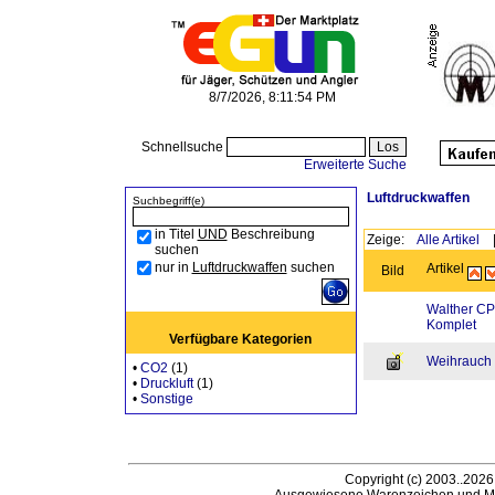
8/7/2026, 8:11:54 PM
Schnellsuche
Erweiterte Suche
Luftdruckwaffen
Suchbegriff(e)
in Titel
UND
Beschreibung
Zeige:
Alle Artikel
suchen
nur in
Luftdruckwaffen
suchen
Artikel
Bild
Walther CP
Komplet
Verfügbare Kategorien
Weihrauch
•
CO2
(1)
•
Druckluft
(1)
•
Sonstige
Copyright (c) 2003..2026