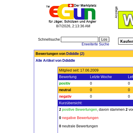
8/7/2026, 2:13:36 AM
Schnellsuche
Erweiterte Suche
Bewertungen von
Ddiddle
(2)
Alle Artikel von Ddiddle
Mitglied seit: 17.06.2009
Bewertung
Letzte Woche
Le
positiv
0
0
neutral
0
0
negativ
0
0
Kurzübersicht:
2
positive Bewertungen
, davon stammen
2
von
0
negative Bewertungen
0
neutrale Bewertungen