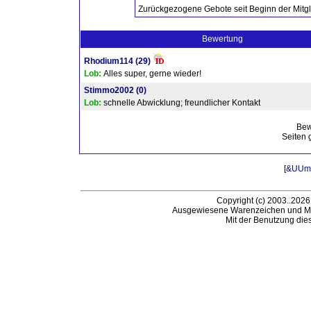
Zurückgezogene Gebote seit Beginn der Mitgl
Bewertung
Rhodium114
(29)
Lob:
Alles super, gerne wieder!
Stimmo2002
(0)
Lob:
schnelle Abwicklung; freundlicher Kontakt
Bew
Seiten 
[
&UUml;
Copyright (c) 2003..2026
Ausgewiesene Warenzeichen und Ma
Mit der Benutzung die
B