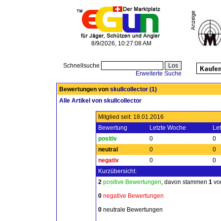
8/9/2026, 10:27:08 AM
Schnellsuche
Erweiterte Suche
Bewertungen von
skullcollector
(1)
Alle Artikel von skullcollector
Mitglied seit: 18.01.2016
Bewertung
Letzte Woche
Le
positiv
0
0
neutral
0
0
negativ
0
0
Kurzübersicht:
2
positive Bewertungen
, davon stammen
1
von
0
negative Bewertungen
0
neutrale Bewertungen