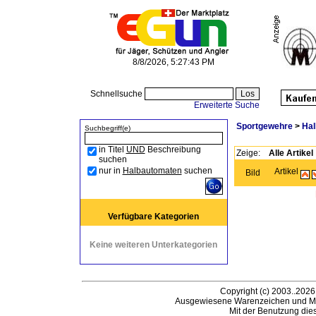
8/8/2026, 5:27:43 PM
Schnellsuche
Erweiterte Suche
Sportgewehre
>
Hal
Suchbegriff(e)
in Titel
UND
Beschreibung
Zeige:
Alle Artikel
suchen
nur in
Halbautomaten
suchen
Artikel
Bild
Verfügbare Kategorien
Keine weiteren Unterkategorien
Copyright (c) 2003..2026
Ausgewiesene Warenzeichen und Ma
Mit der Benutzung die