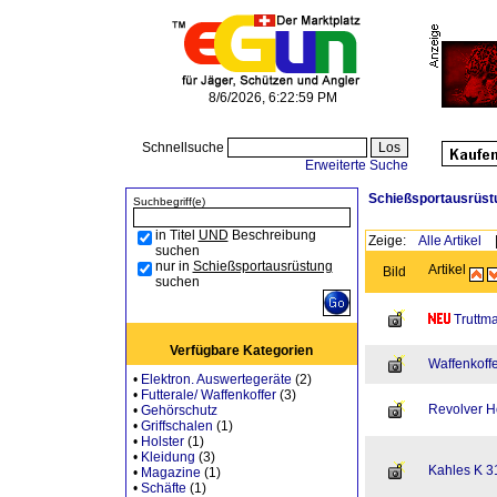
8/6/2026, 6:22:59 PM
Schnellsuche
Erweiterte Suche
Schießsportausrüst
Suchbegriff(e)
in Titel
UND
Beschreibung
Zeige:
Alle Artikel
suchen
nur in
Schießsportausrüstung
Artikel
Bild
suchen
Truttm
Verfügbare Kategorien
Waffenkoffe
•
Elektron. Auswertegeräte
(2)
•
Futterale/ Waffenkoffer
(3)
Revolver H
•
Gehörschutz
•
Griffschalen
(1)
•
Holster
(1)
•
Kleidung
(3)
Kahles K 31
•
Magazine
(1)
•
Schäfte
(1)