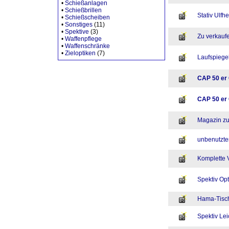
•
Schießanlagen
•
Schießbrillen
Stativ Ul
•
Schießscheiben
•
Sonstiges
(11)
•
Spektive
(3)
Zu verkaufe
•
Waffenpflege
•
Waffenschränke
•
Zieloptiken
(7)
Laufspiege
CAP 50 er 
CAP 50 er 
Magazin zu
unbenutzte
Komplette 
Spektiv Opt
Hama-Tisch
Spektiv Lei