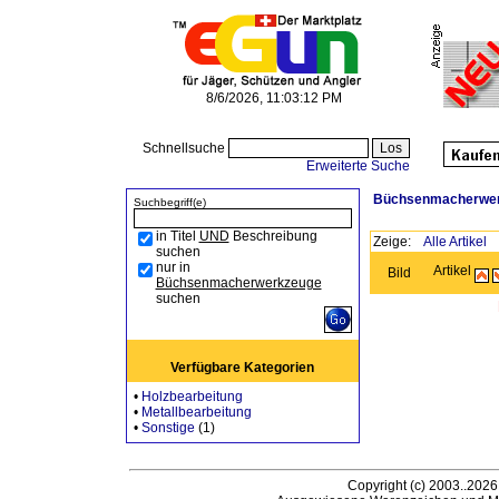
8/6/2026, 11:03:12 PM
Schnellsuche
Erweiterte Suche
Büchsenmacherwe
Suchbegriff(e)
in Titel
UND
Beschreibung
Zeige:
Alle Artikel
suchen
nur in
Artikel
Bild
Büchsenmacherwerkzeuge
suchen
Verfügbare Kategorien
•
Holzbearbeitung
•
Metallbearbeitung
•
Sonstige
(1)
Copyright (c) 2003..2026