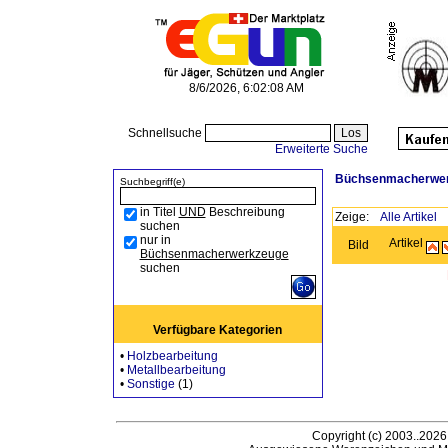
8/6/2026, 6:02:08 AM
Schnellsuche
Erweiterte Suche
Büchsenmacherwe
Suchbegriff(e)
in Titel
UND
Beschreibung
Zeige:
Alle Artikel
suchen
nur in
Artikel
Bild
Büchsenmacherwerkzeuge
suchen
Verfügbare Kategorien
•
Holzbearbeitung
•
Metallbearbeitung
•
Sonstige
(1)
Copyright (c) 2003..2026