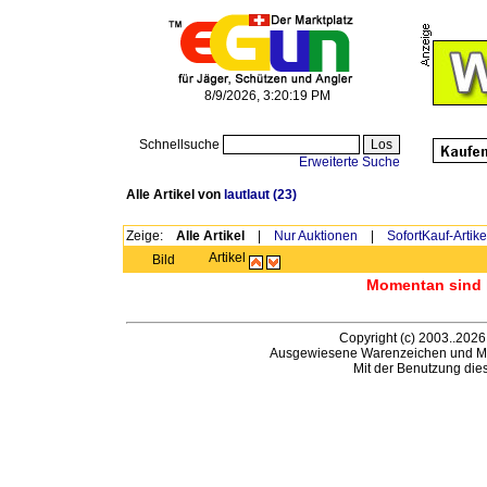
8/9/2026, 3:20:19 PM
Schnellsuche
Erweiterte Suche
Alle Artikel von
lautlaut
(23)
Zeige:
Alle Artikel
|
Nur Auktionen
|
SofortKauf-Artike
Artikel
Bild
Momentan sind h
Copyright (c) 2003..2026
Ausgewiesene Warenzeichen und Ma
Mit der Benutzung die
B